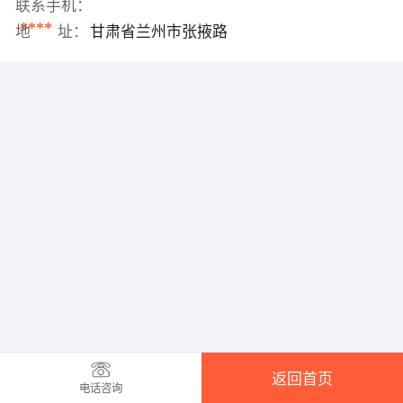
联系手机：
****
地 址：
甘肃省兰州市张掖路
返回首页
电话咨询