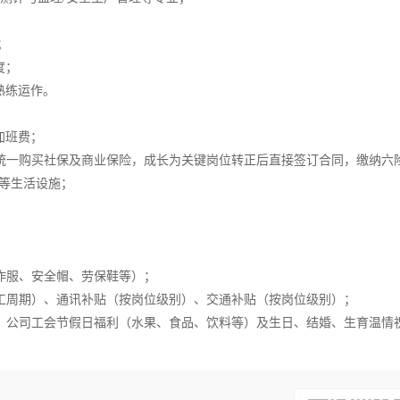
；
度；
熟练运作。
+加班费；
，统一购买社保及商业保险，成长为关键岗位转正后直接签订合同，缴纳六
柜等生活设施；
；
作服、安全帽、劳保鞋等）；
施工周期）、通讯补贴（按岗位级别）、交通补贴（按岗位级别）；
励；公司工会节假日福利（水果、食品、饮料等）及生日、结婚、生育温情