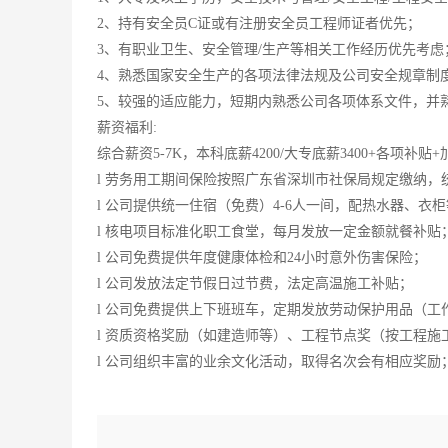
2、持有安全员C证或有注册安全员工程师证者优先；
3、有职业卫生、安全管理/生产等相关工作经历优先考虑
4、熟悉国家安全生产的各项法律法规及公司安全规章制
5、较强的适应能力，短期内熟悉公司各项体系文件，并
薪资福利:
综合薪资5-7K，本科底薪4200/大专底薪3400+各项补贴
l 劳务用工期间保险按照广东省深圳市社保局规定缴纳
l 公司提供统一住宿（免费）4-6人一间，配热水器、衣
l 核电项目标准化职工食堂，每月发放一定金额就餐补贴
l 公司免费提供年度健康体检和24小时意外伤害保险；
l 公司发放法定节假日过节费，法定高温施工补贴；
l 公司免费提供上下班班车，定期发放劳动保护用品（工
l 资质资格奖励（如建造师等）、工程节点奖（按工程
l 公司组织丰富的业余文化活动，取得名次会有相应奖