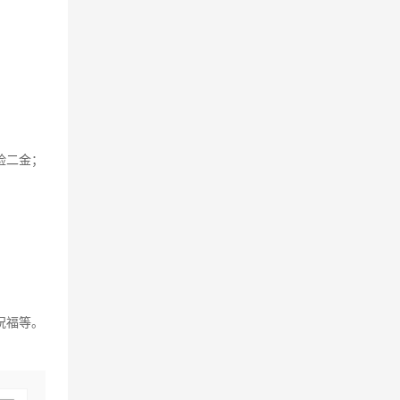
险二金；
祝福等。